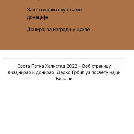
Зашто и како скупљамо
донације
Донирај за изградњу цркве
Света Петка Халмстад 2022 – Веб страницу
дизајнирао и донирао
Дарко Грбић уз посвету мајци
Биљани