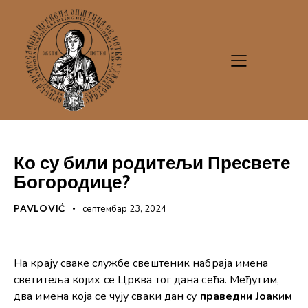
Ко су били родитељи Пресвете
Богородице?
PAVLOVIĆ
септембар 23, 2024
На крају сваке службе свештеник набраја имена
светитеља којих се Црква тог дана сећа. Међутим,
два имена која се чују сваки дан су
праведни Јоаким