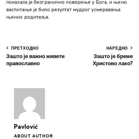
показала је безгранично поверење у Бога, и њено
васпитање је било резултат мудрог усмеравања
њених родитеља.
ПРЕТХОДНО
НАРЕДНО
Зашто је важно живети
Зашто је бреме
православно
Христово лако?
Pavlović
ABOUT AUTHOR