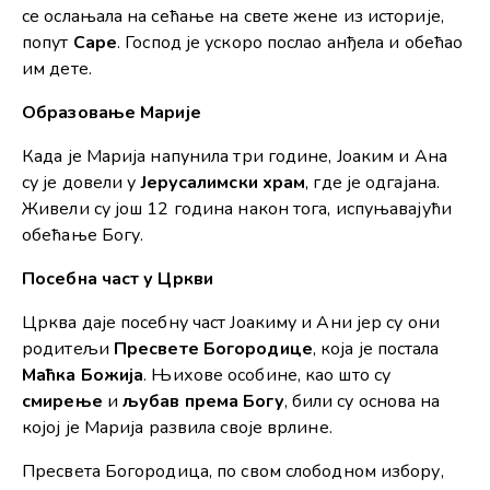
се ослањала на сећање на свете жене из историје,
попут
Саре
. Господ је ускоро послао анђела и обећао
им дете.
Образовање Марије
Када је Марија напунила три године, Јоаким и Ана
су је довели у
Јерусалимски храм
, где је одгајана.
Живели су још 12 година након тога, испуњавајући
обећање Богу.
Посебна част у Цркви
Црква даје посебну част Јоакиму и Ани јер су они
родитељи
Пресвете Богородице
, која је постала
Маћка Божија
. Њихове особине, као што су
смирење
и
љубав према Богу
, били су основа на
којој је Марија развила своје врлине.
Пресвета Богородица, по свом слободном избору,