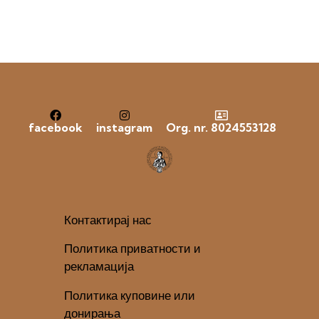
facebook
instagram
Org. nr. 8024553128
Контактирај нас
Политика приватности и
рекламација
Политика куповине или
донирања