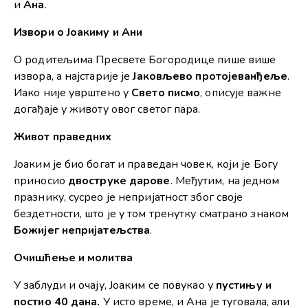
и
Ана
.
Извори о Јоакиму и Ани
О родитељима Пресвете Богородице пише више
извора, а најстарије је
Јаковљево протојеванђеље
.
Иако није уврштено у
Свето писмо
, описује важне
догађаје у животу овог светог пара.
Живот праведних
Јоаким је био богат и праведан човек, који је Богу
приносио
двоструке дарове
. Међутим, на једном
празнику, сусрео је непријатност због своје
бездетности, што је у том тренутку сматрано знаком
Божијег непријатељства
.
Очишћење и молитва
У заблуди и очају, Јоаким се повукао у
пустињу
и
постио 40 дана.
У исто време, и Ана је туговала, али