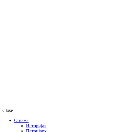
Close
О нама
Историјат
Патријарх