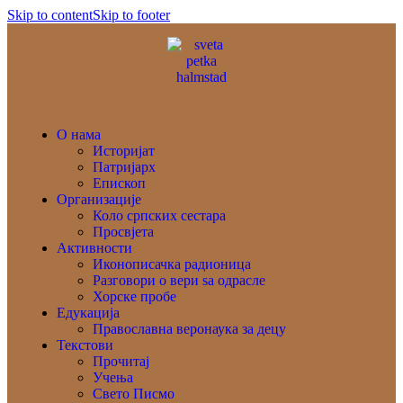
Skip to content
Skip to footer
О нама
Историјат
Патријарх
Епископ
Организације
Коло српских сестара
Просвјета
Активности
Иконописачка радионица
Разговори о вери ѕа одрасле
Хорске пробе
Едукација
Православна веронаука за децу
Текстови
Прочитај
Учења
Свето Писмо