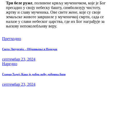
Три беле руже
, поливене крвљу мученичком, које је Бог
пресадио у своју небеску башту, симболизују чистоту,
жртву и славу мученика. Ове свете жене, које су своје
земаљске животе завршиле у мученичкој смрти, сада се
налазе у слави небеског царства, где их Бог награђује за
њихову непоколебљиву веру.
Претходно
Света Литургија – Објашњење и Поредак
септембар 23, 2024
Наредно
Старац Тадеј: Како је добро међу добрима бити
септембар 23, 2024