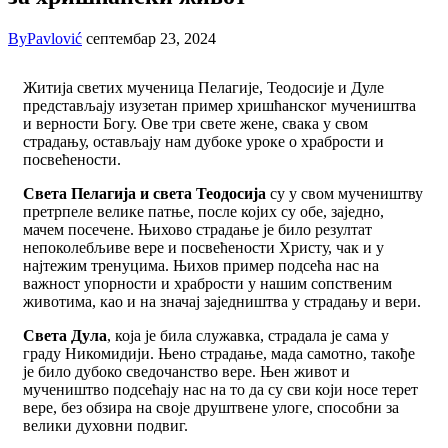
By
Pavlović
септембар 23, 2024
Житија светих мученица Пелагије, Теодосије и Дуле
представљају изузетан пример хришћанског мучеништва
и верности Богу. Ове три свете жене, свака у свом
страдању, остављају нам дубоке уроке о храбрости и
посвећености.
Света Пелагија и света Теодосија
су у свом мучеништву
претрпеле велике патње, после којих су обе, заједно,
мачем посечене. Њихово страдање је било резултат
непоколебљиве вере и посвећености Христу, чак и у
најтежим тренуцима. Њихов пример подсећа нас на
важност упорности и храбрости у нашим сопственим
животима, као и на значај заједништва у страдању и вери.
Света Дула
, која је била служавка, страдала је сама у
граду Никомидији. Њено страдање, мада самотно, такође
је било дубоко сведочанство вере. Њен живот и
мучеништво подсећају нас на то да су сви који носе терет
вере, без обзира на своје друштвене улоге, способни за
велики духовни подвиг.