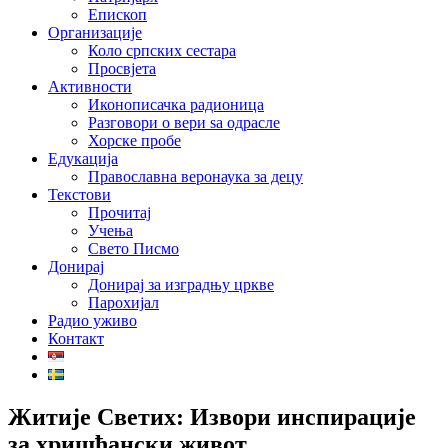
Епископ
Организације
Коло српских сестара
Просвјета
Активности
Иконописачка радионица
Разговори о вери ѕа одрасле
Хорске пробе
Едукација
Православна веронаука за децу
Текстови
Прочитај
Учења
Свето Писмо
Донирај
Донирај за изградњу цркве
Парохијал
Радио уживо
Контакт
Житије Светих: Извори инспирације
за хришћански живот