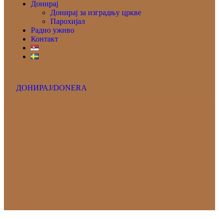
Донирај
Донирај за изградњу цркве
Парохијал
Радио уживо
Контакт
ДОНИРАЈ/DONERA