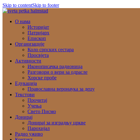
Skip to content
Skip to footer
О нама
Историјат
Патријарх
Епископ
Организације
Коло српских сестара
Просвјета
Активности
Иконописачка радионица
Разговори о вери ѕа одрасле
Хорске пробе
Едукација
Православна веронаука за децу
Текстови
Прочитај
Учења
Свето Писмо
Донирај
Донирај за изградњу цркве
Парохијал
Радио уживо
Контакт